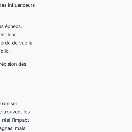
des influenceurs
es échecs.
nt leur
perdu de vue la
blic.
précision des
aximiser
e trouvent les
 réel l’impact
pagnes, mais