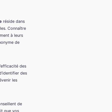
e
réside dans
les. Connaître
ement à leurs
ynonyme de
’efficacité des
’identifier des
évenir les
onseillent de
tit que vos