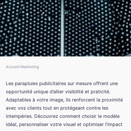
Accueil
›
Marketing
MARKETING
Augmentez votre impact avec
Les parapluies publicitaires sur mesure offrent une
opportunité unique d’allier visibilité et praticité.
des parapluies publicitaires sur
Adaptables à votre image, ils renforcent la proximité
mesure !
avec vos clients tout en protégeant contre les
intempéries. Découvrez comment choisir le modèle
Logan
•
23 juillet 2025
•
3 min de lecture
idéal, personnaliser votre visuel et optimiser l’impact