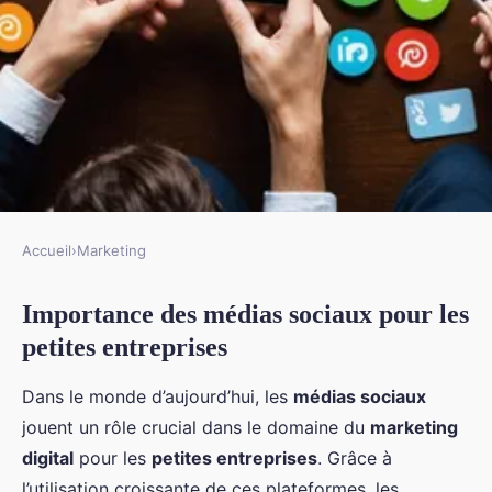
Accueil
›
Marketing
MARKETING
Importance des médias sociaux pour les
Comment les petites entreprises
petites entreprises
peuvent-elles tirer parti des
médias sociaux
Dans le monde d’aujourd’hui, les
médias sociaux
jouent un rôle crucial dans le domaine du
marketing
Logan
•
20 décembre 2024
•
7 min de lecture
digital
pour les
petites entreprises
. Grâce à
l’utilisation croissante de ces plateformes, les