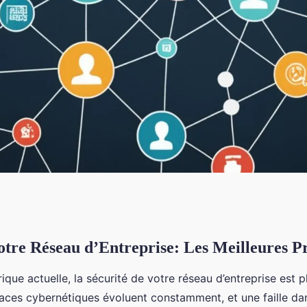
otre Réseau d’Entreprise: Les Meilleures P
 d'entreprise: les
ique actuelle, la sécurité de votre réseau d’entreprise est p
aces cybernétiques évoluent constamment, et une faille da