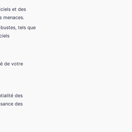
ciels et des
es menaces.
obustes, tels que
ciels
té de votre
tialité des
issance des