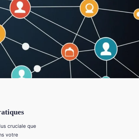
ratiques
lus cruciale que
ns votre