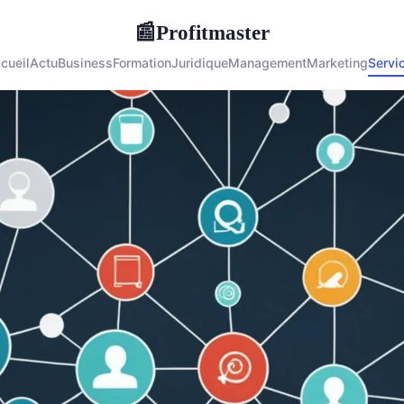
Profitmaster
📰
cueil
Actu
Business
Formation
Juridique
Management
Marketing
Servi