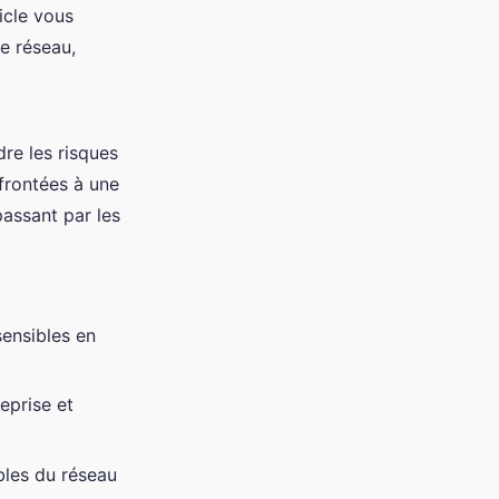
icle vous
re réseau,
.
dre les risques
frontées à une
assant par les
sensibles en
reprise et
bles du réseau