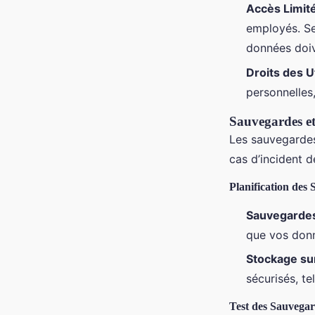
Accès Limit
employés. Se
données doiv
Droits des U
personnelles,
Sauvegardes e
Les sauvegardes 
cas d’incident d
Planification des
Sauvegarde
que vos donn
Stockage su
sécurisés, t
Test des Sauvega