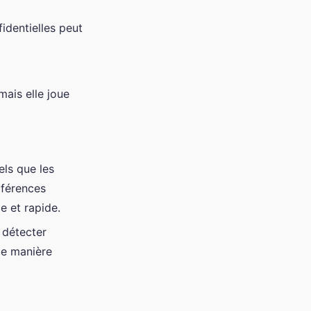
identielles peut
mais elle joue
els que les
rférences
e et rapide.
 détecter
de manière