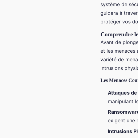
système de sécu
Logan
•
20 décembre 2024
•
7 min de lecture
guidera à traver
protéger vos do
Comprendre les
Avant de plonger
et les menaces 
variété de mena
intrusions physi
Les Menaces Cou
Attaques de
manipulant l
Ransomwar
exigent une 
Intrusions 