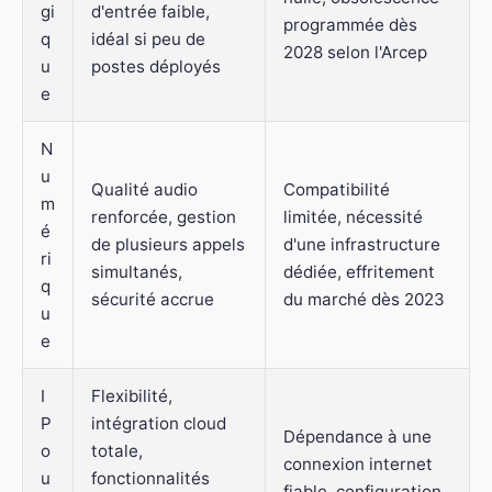
gi
d'entrée faible,
programmée dès
q
idéal si peu de
2028 selon l'Arcep
u
postes déployés
e
N
u
Qualité audio
Compatibilité
m
renforcée, gestion
limitée, nécessité
é
de plusieurs appels
d'une infrastructure
ri
simultanés,
dédiée, effritement
q
sécurité accrue
du marché dès 2023
u
e
I
Flexibilité,
P
intégration cloud
Dépendance à une
o
totale,
connexion internet
u
fonctionnalités
fiable, configuration