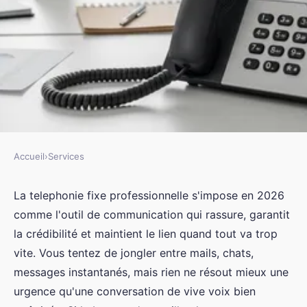
Accueil
›
Services
SERVICES
La téléphonie fixe
La telephonie fixe professionnelle s'impose en 2026
comme l'outil de communication qui rassure, garantit
professionnelle : une solution
la crédibilité et maintient le lien quand tout va trop
adaptée à votre entreprise
vite. Vous tentez de jongler entre mails, chats,
messages instantanés, mais rien ne résout mieux une
Logan
•
26 janvier 2026
•
11 min de lecture
urgence qu'une conversation de vive voix bien