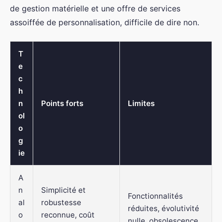
de gestion matérielle et une offre de services
assoiffée de personnalisation, difficile de dire non.
T
e
c
h
n
Points forts
Limites
ol
o
g
ie
A
n
Simplicité et
Fonctionnalités
al
robustesse
réduites, évolutivité
o
reconnue, coût
nulle, obsolescence