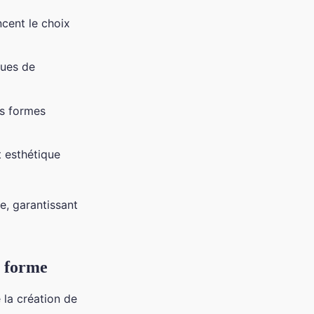
ncent le choix
ques de
es formes
t esthétique
e, garantissant
n forme
e la création de