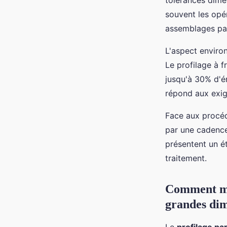
tolérances dime
souvent les opé
assemblages parf
L'aspect enviro
Le profilage à 
jusqu'à 30% d'é
répond aux exig
Face aux procédé
par une cadence
présentent un é
traitement.
Comment maî
grandes dim