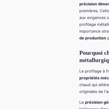
précision dime
Logan
•
24 décembre 2025
•
8 min de lecture
premières. Cett
aux exigences s
profilage métal
importance stra
de production
p
Pourquoi cho
métallurgiq
Le profilage à f
propriétés méc
chaud qui altèren
originales de l'a
La
précision g