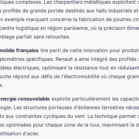
lliques complexes. Les charpentiers métalliques exploitent 
s profilés de grande portée destinés aux halls industriels et
 exemple marquant concerne la fabrication de poutres cin
entre logistique en région parisienne, où la précision dime
blage parfait sans retouches.
mobile française
tire parti de cette innovation pour produi
éométries spécifiques. Renault a ainsi intégré des profilés
èles électriques, optimisant la résistance tout en réduisant
oche répond aux défis de l'électromobilité où chaque gr
e.
'énergie renouvelable
exploite particulièrement les capacit
ogie. Les structures porteuses d'éoliennes terrestres néces
nts aux contraintes cycliques du vent. La technique permet 
les optimisées pour chaque zone de la tour, maximisant la d
tilisation d'acier.