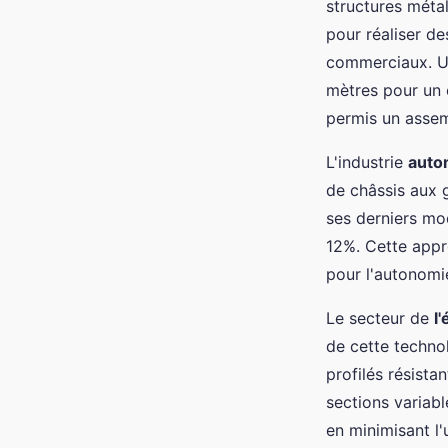
structures méta
pour réaliser de
commerciaux. Un
mètres pour un c
permis un assem
L'industrie
auto
de châssis aux g
ses derniers mod
12%. Cette appr
pour l'autonomi
Le secteur de
l
de cette technol
profilés résista
sections variab
en minimisant l'u