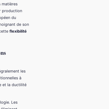
s matières
r production
ropéen du
émoignant de son
 cette
flexibilité
ons
tégralement les
tionnelles à
 et la ductilité
logie. Les