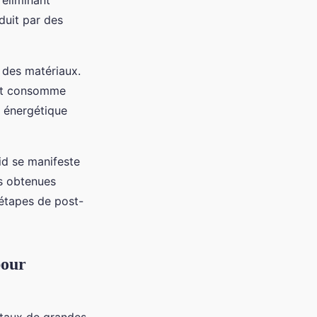
 éliminant
duit par des
 des matériaux.
t consomme
é énergétique
oid se manifeste
es obtenues
 étapes de post-
pour