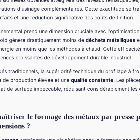
nsionnelles obtenues atteignent des niveaux remarquables,
rations d'usinage complémentaires. Cette exactitude se tra
aits et une réduction significative des coûts de finition.
nnemental prend une dimension cruciale avec l'optimisation
froid génère drastiquement moins de
déchets métalliques
e
nergie en moins que les méthodes à chaud. Cette efficacit
ences croissantes de développement durable industriel.
s traditionnels, la supériorité technique du profilage à fr
 de production élevée et une
qualité constante
. Les pièc
tat de surface impeccable, réduisant considérablement les
triser le formage des métaux par presse 
ensions ?