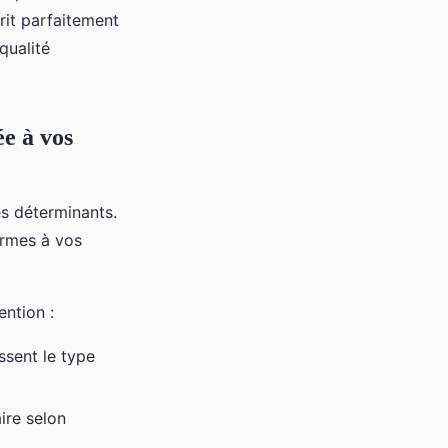
rit parfaitement
qualité
ée à vos
es déterminants.
ormes à vos
ention :
ssent le type
ire selon