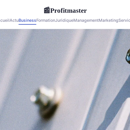
Profitmaster
📰
cueil
Actu
Business
Formation
Juridique
Management
Marketing
Servi