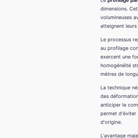
Le
profilage pa
dimensions. Cet
volumineuses av
atteignent leurs 
Le processus re
au profilage co
exercent une fo
homogénéité str
mètres de longu
La technique néc
des déformation
anticiper le co
permet d'éviter 
d'origine.
L'avantage maje